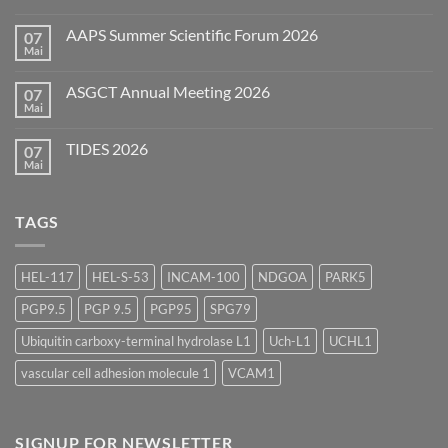
European
Bioanalysis
AAPS Summer Scientific Forum 2026
07
Forum
Mai
Keine
(EBF)
Kommentare
2026
zu
ASGCT Annual Meeting 2026
07
AAPS
Summer
Mai
Keine
Scientific
Kommentare
Forum
zu
2026
TIDES 2026
07
ASGCT
Annual
Mai
Keine
Meeting
Kommentare
2026
zu
TIDES
TAGS
2026
HEL-117
HEL-S-53
INCAM-100
NDGOA
PARK5
PGP9.5
PGP 9.5
PGP95
SPG79
Ubiquitin carboxy-terminal hydrolase L1
Uch-L1
UCHL1
vascular cell adhesion molecule 1
VCAM1
SIGNUP FOR NEWSLETTER