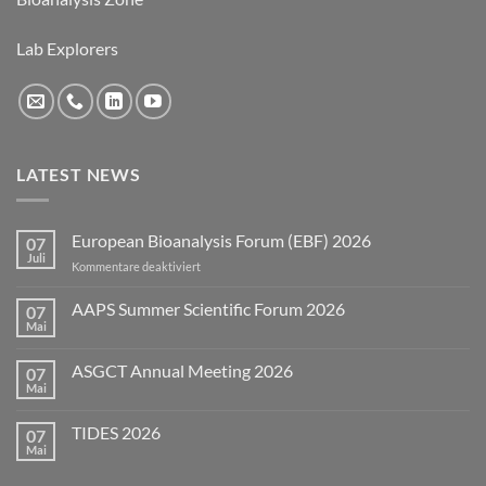
Lab Explorers
LATEST NEWS
European Bioanalysis Forum (EBF) 2026
07
Juli
für
Kommentare deaktiviert
European
Bioanalysis
AAPS Summer Scientific Forum 2026
07
Forum
Mai
Keine
(EBF)
Kommentare
2026
zu
ASGCT Annual Meeting 2026
07
AAPS
Summer
Mai
Keine
Scientific
Kommentare
Forum
zu
2026
TIDES 2026
07
ASGCT
Annual
Mai
Keine
Meeting
Kommentare
2026
zu