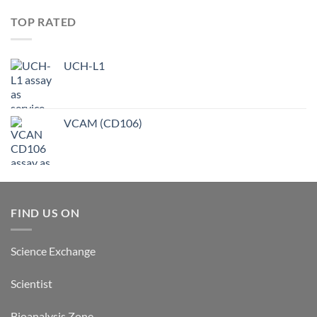
TOP RATED
UCH-L1
VCAM (CD106)
FIND US ON
Science Exchange
Scientist
Bioanalysis Zone