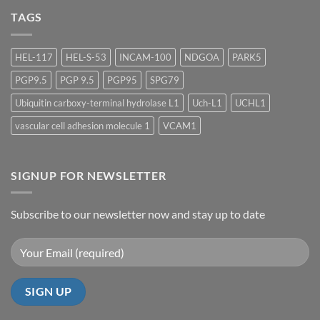
TIDES
TAGS
2026
HEL-117
HEL-S-53
INCAM-100
NDGOA
PARK5
PGP9.5
PGP 9.5
PGP95
SPG79
Ubiquitin carboxy-terminal hydrolase L1
Uch-L1
UCHL1
vascular cell adhesion molecule 1
VCAM1
SIGNUP FOR NEWSLETTER
Subscribe to our newsletter now and stay up to date