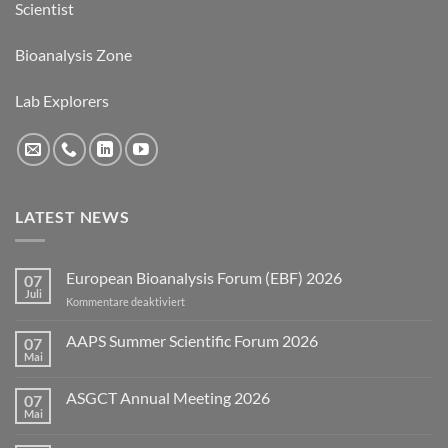
Scientist
Bioanalysis Zone
Lab Explorers
LATEST NEWS
European Bioanalysis Forum (EBF) 2026
07
Juli
für
Kommentare deaktiviert
European
Bioanalysis
AAPS Summer Scientific Forum 2026
07
Forum
Mai
Keine
(EBF)
Kommentare
2026
zu
ASGCT Annual Meeting 2026
07
AAPS
Summer
Mai
Keine
Scientific
Kommentare
Forum
zu