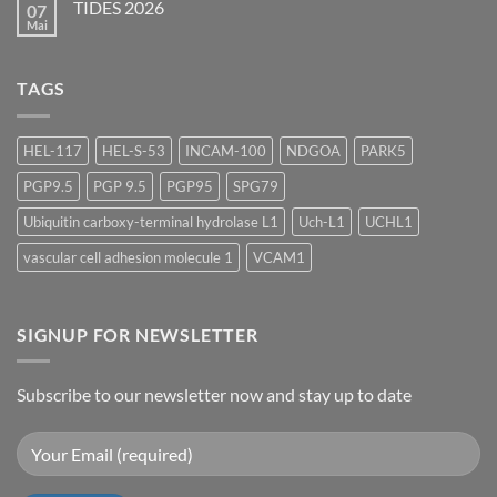
2026
TIDES 2026
07
ASGCT
Annual
Mai
Keine
Meeting
Kommentare
2026
zu
TIDES
TAGS
2026
HEL-117
HEL-S-53
INCAM-100
NDGOA
PARK5
PGP9.5
PGP 9.5
PGP95
SPG79
Ubiquitin carboxy-terminal hydrolase L1
Uch-L1
UCHL1
vascular cell adhesion molecule 1
VCAM1
SIGNUP FOR NEWSLETTER
Subscribe to our newsletter now and stay up to date