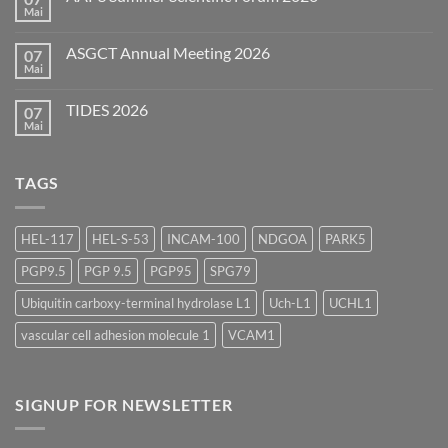
Forum
Mai
Keine
(EBF)
Kommentare
2026
zu
ASGCT Annual Meeting 2026
07
AAPS
Summer
Mai
Keine
Scientific
Kommentare
Forum
zu
2026
TIDES 2026
07
ASGCT
Annual
Mai
Keine
Meeting
Kommentare
2026
zu
TIDES
TAGS
2026
HEL-117
HEL-S-53
INCAM-100
NDGOA
PARK5
PGP9.5
PGP 9.5
PGP95
SPG79
Ubiquitin carboxy-terminal hydrolase L1
Uch-L1
UCHL1
vascular cell adhesion molecule 1
VCAM1
SIGNUP FOR NEWSLETTER