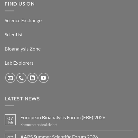
FIND US ON
Science Exchange
Scientist
Bioanalysis Zone
Lab Explorers
LATEST NEWS
European Bioanalysis Forum (EBF) 2026
07
Juli
für
Kommentare deaktiviert
European
Bioanalysis
AAPS Summer Scientific Forum 2026
07