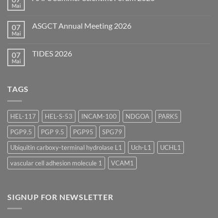
Forum
Mai
Keine
(EBF)
Kommentare
2026
zu
ASGCT Annual Meeting 2026
07
AAPS
Summer
Mai
Keine
Scientific
Kommentare
Forum
zu
2026
TIDES 2026
07
ASGCT
Annual
Mai
Keine
Meeting
Kommentare
2026
zu
TIDES
TAGS
2026
HEL-117
HEL-S-53
INCAM-100
NDGOA
PARK5
PGP9.5
PGP 9.5
PGP95
SPG79
Ubiquitin carboxy-terminal hydrolase L1
Uch-L1
UCHL1
vascular cell adhesion molecule 1
VCAM1
SIGNUP FOR NEWSLETTER