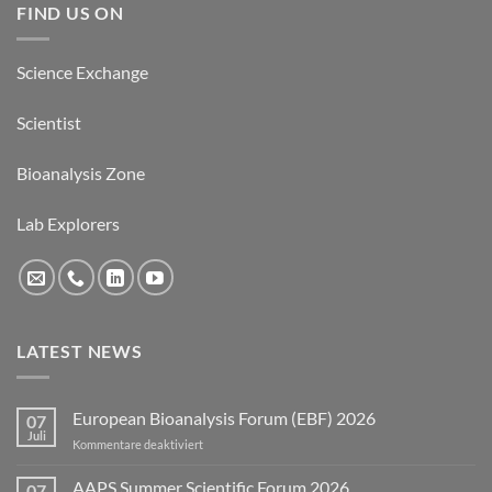
FIND US ON
Science Exchange
Scientist
Bioanalysis Zone
Lab Explorers
LATEST NEWS
European Bioanalysis Forum (EBF) 2026
07
Juli
für
Kommentare deaktiviert
European
Bioanalysis
AAPS Summer Scientific Forum 2026
07