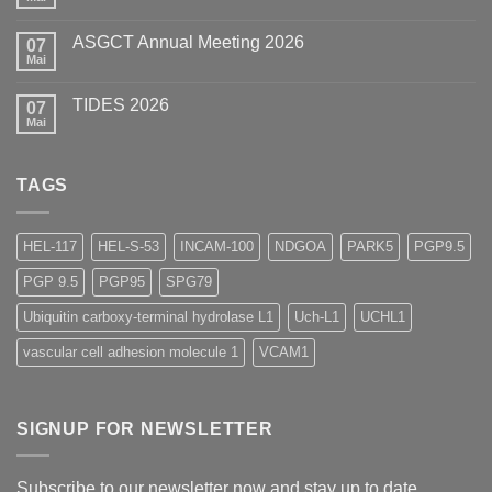
Keine
(EBF)
Kommentare
2026
zu
ASGCT Annual Meeting 2026
07
AAPS
Summer
Mai
Keine
Scientific
Kommentare
Forum
zu
2026
TIDES 2026
07
ASGCT
Annual
Mai
Keine
Meeting
Kommentare
2026
zu
TIDES
TAGS
2026
HEL-117
HEL-S-53
INCAM-100
NDGOA
PARK5
PGP9.5
PGP 9.5
PGP95
SPG79
Ubiquitin carboxy-terminal hydrolase L1
Uch-L1
UCHL1
vascular cell adhesion molecule 1
VCAM1
SIGNUP FOR NEWSLETTER
Subscribe to our newsletter now and stay up to date