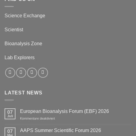
Science Exchange
Scientist
Bioanalysis Zone
Lab Explorers
LATEST NEWS
European Bioanalysis Forum (EBF) 2026
07
Juli
für
Kommentare deaktiviert
European
Bioanalysis
AAPS Summer Scientific Forum 2026
07
Forum
Mai