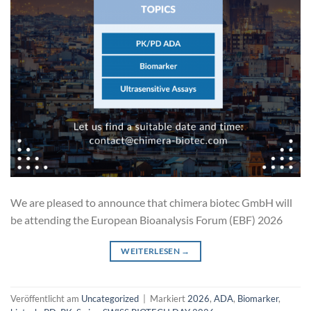
We are pleased to announce that chimera biotec GmbH will
be attending the European Bioanalysis Forum (EBF) 2026
WEITERLESEN
→
Veröffentlicht am
Uncategorized
|
Markiert
2026
,
ADA
,
Biomarker
,