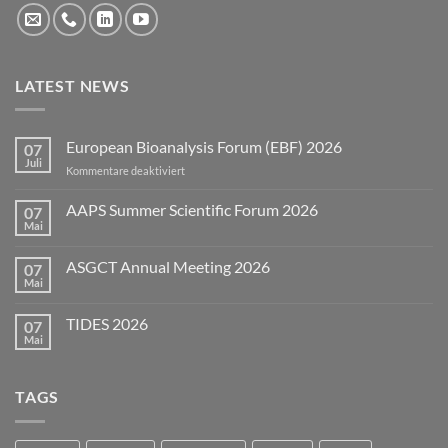
LATEST NEWS
European Bioanalysis Forum (EBF) 2026
07
Juli
für
Kommentare deaktiviert
European
Bioanalysis
AAPS Summer Scientific Forum 2026
07
Forum
Mai
Keine
(EBF)
Kommentare
2026
zu
ASGCT Annual Meeting 2026
07
AAPS
Summer
Mai
Keine
Scientific
Kommentare
Forum
zu
2026
TIDES 2026
07
ASGCT
Annual
Mai
Keine
Meeting
Kommentare
2026
zu
TIDES
TAGS
2026