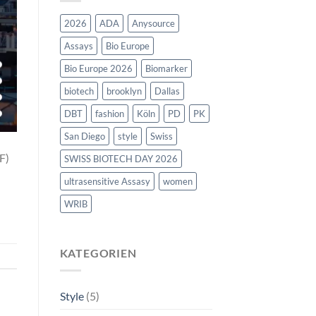
2026
ADA
Anysource
Assays
Bio Europe
Bio Europe 2026
Biomarker
biotech
brooklyn
Dallas
DBT
fashion
Köln
PD
PK
San Diego
style
Swiss
F)
SWISS BIOTECH DAY 2026
ultrasensitive Assasy
women
WRIB
KATEGORIEN
Style
(5)