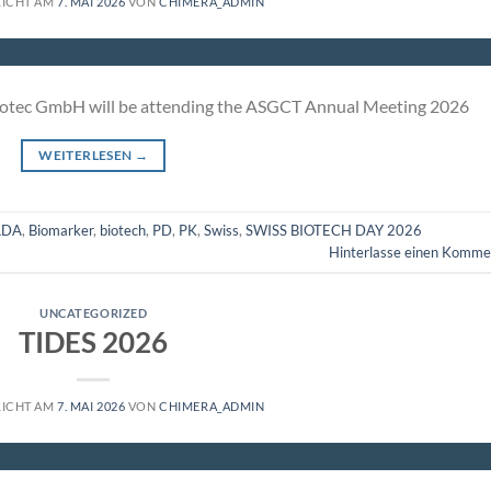
LICHT AM
7. MAI 2026
VON
CHIMERA_ADMIN
biotec GmbH will be attending the ASGCT Annual Meeting 2026
WEITERLESEN
→
ADA
,
Biomarker
,
biotech
,
PD
,
PK
,
Swiss
,
SWISS BIOTECH DAY 2026
Hinterlasse einen Komme
UNCATEGORIZED
TIDES 2026
LICHT AM
7. MAI 2026
VON
CHIMERA_ADMIN