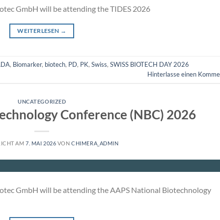
iotec GmbH will be attending the TIDES 2026
WEITERLESEN
→
ADA
,
Biomarker
,
biotech
,
PD
,
PK
,
Swiss
,
SWISS BIOTECH DAY 2026
Hinterlasse einen Komme
UNCATEGORIZED
technology Conference (NBC) 2026
LICHT AM
7. MAI 2026
VON
CHIMERA_ADMIN
iotec GmbH will be attending the AAPS National Biotechnology