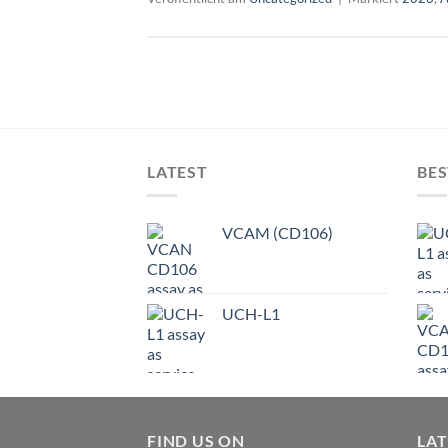
LATEST
BES
VCAM (CD106)
UCH-L1
FIND US ON
LA