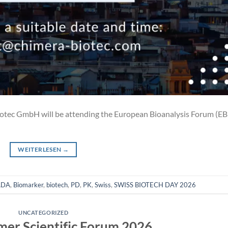
iotec GmbH will be attending the European Bioanalysis Forum (EB
WEITERLESEN
→
ADA
,
Biomarker
,
biotech
,
PD
,
PK
,
Swiss
,
SWISS BIOTECH DAY 2026
UNCATEGORIZED
er Scientific Forum 2026