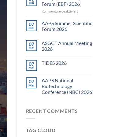
Juli
Forum (EBF) 2026
für
Kommentare deaktiviert
European
Bioanalysis
AAPS Summer Scientific
07
Forum
Mai
Forum 2026
(EBF)
Keine
2026
Kommentare
ASGCT Annual Meeting
07
zu
AAPS
Mai
2026
Summer
Scientific
Keine
Forum
Kommentare
TIDES 2026
07
2026
zu
ASGCT
Mai
Keine
Annual
Kommentare
Meeting
zu
2026
AAPS National
07
TIDES
2026
Mai
Biotechnology
Conference (NBC) 2026
Keine
Kommentare
zu
RECENT COMMENTS
AAPS
National
Biotechnology
Conference
(NBC)
TAG CLOUD
2026