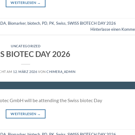
WEITERLESEN
→
ADA
,
Biomarker
,
biotech
,
PD
,
PK
,
Swiss
,
SWISS BIOTECH DAY 2026
Hinterlasse einen Komme
UNCATEGORIZED
S BIOTEC DAY 2026
CHT AM
12. MÄRZ 2026
VON
CHIMERA_ADMIN
otec GmbH will be attending the Swiss biotec Day
WEITERLESEN
→
ADA
,
Biomarker
,
biotech
,
PD
,
PK
,
Swiss
,
SWISS BIOTECH DAY 2026