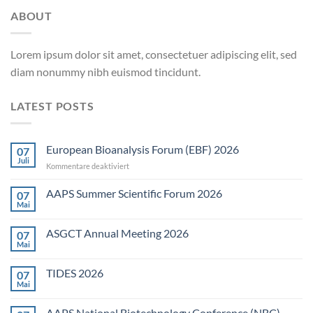
ABOUT
Lorem ipsum dolor sit amet, consectetuer adipiscing elit, sed
diam nonummy nibh euismod tincidunt.
LATEST POSTS
European Bioanalysis Forum (EBF) 2026
07
Juli
für
Kommentare deaktiviert
European
Bioanalysis
AAPS Summer Scientific Forum 2026
07
Forum
Mai
Keine
(EBF)
Kommentare
2026
zu
ASGCT Annual Meeting 2026
07
AAPS
Summer
Mai
Keine
Scientific
Kommentare
Forum
zu
2026
TIDES 2026
07
ASGCT
Annual
Mai
Keine
Meeting
Kommentare
2026
zu
AAPS National Biotechnology Conference (NBC)