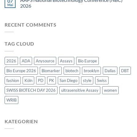
07
TIDES
2026
Mai
2026
Keine
Kommentare
zu
RECENT COMMENTS
AAPS
National
Biotechnology
Conference
(NBC)
TAG CLOUD
2026
2026
ADA
Anysource
Assays
Bio Europe
Bio Europe 2026
Biomarker
biotech
brooklyn
Dallas
DBT
fashion
Köln
PD
PK
San Diego
style
Swiss
SWISS BIOTECH DAY 2026
ultrasensitive Assasy
women
WRIB
KATEGORIEN