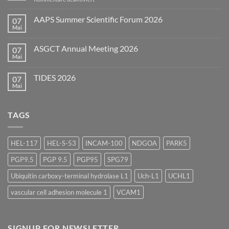
European
Bioanalysis
AAPS Summer Scientific Forum 2026
07
Forum
Mai
Keine
(EBF)
Kommentare
2026
zu
ASGCT Annual Meeting 2026
07
AAPS
Summer
Mai
Keine
Scientific
Kommentare
Forum
zu
2026
TIDES 2026
07
ASGCT
Annual
Mai
Keine
Meeting
Kommentare
2026
zu
TIDES
TAGS
2026
HEL-117
HEL-S-53
INCAM-100
NDGOA
PARK5
PGP9.5
PGP 9.5
PGP95
SPG79
Ubiquitin carboxy-terminal hydrolase L1
Uch-L1
UCHL1
vascular cell adhesion molecule 1
VCAM1
SIGNUP FOR NEWSLETTER