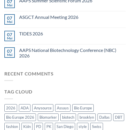
AAPS Summer Scientific Forum 2026
07
Forum
Mai
Keine
(EBF)
Kommentare
2026
zu
ASGCT Annual Meeting 2026
07
AAPS
Summer
Mai
Keine
Scientific
Kommentare
Forum
zu
2026
TIDES 2026
07
ASGCT
Annual
Mai
Keine
Meeting
Kommentare
2026
zu
AAPS National Biotechnology Conference (NBC)
07
TIDES
2026
Mai
2026
Keine
Kommentare
zu
RECENT COMMENTS
AAPS
National
Biotechnology
Conference
(NBC)
TAG CLOUD
2026
2026
ADA
Anysource
Assays
Bio Europe
Bio Europe 2026
Biomarker
biotech
brooklyn
Dallas
DBT
fashion
Köln
PD
PK
San Diego
style
Swiss