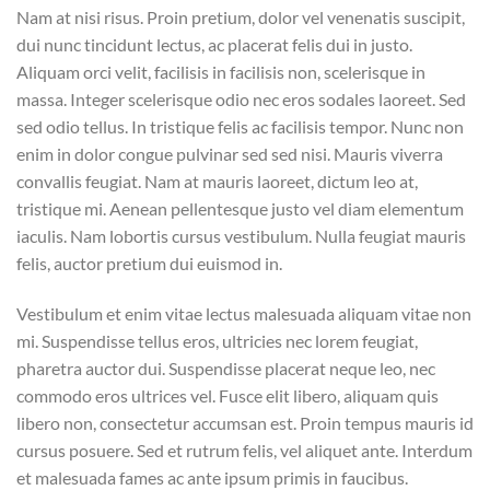
Nam at nisi risus. Proin pretium, dolor vel venenatis suscipit,
dui nunc tincidunt lectus, ac placerat felis dui in justo.
Aliquam orci velit, facilisis in facilisis non, scelerisque in
massa. Integer scelerisque odio nec eros sodales laoreet. Sed
sed odio tellus. In tristique felis ac facilisis tempor. Nunc non
enim in dolor congue pulvinar sed sed nisi. Mauris viverra
convallis feugiat. Nam at mauris laoreet, dictum leo at,
tristique mi. Aenean pellentesque justo vel diam elementum
iaculis. Nam lobortis cursus vestibulum. Nulla feugiat mauris
felis, auctor pretium dui euismod in.
Vestibulum et enim vitae lectus malesuada aliquam vitae non
mi. Suspendisse tellus eros, ultricies nec lorem feugiat,
pharetra auctor dui. Suspendisse placerat neque leo, nec
commodo eros ultrices vel. Fusce elit libero, aliquam quis
libero non, consectetur accumsan est. Proin tempus mauris id
cursus posuere. Sed et rutrum felis, vel aliquet ante. Interdum
et malesuada fames ac ante ipsum primis in faucibus.