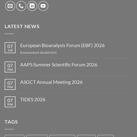
LATEST NEWS
European Bioanalysis Forum (EBF) 2026
07
Juli
für
Kommentare deaktiviert
European
Bioanalysis
AAPS Summer Scientific Forum 2026
07
Forum
Mai
Keine
(EBF)
Kommentare
2026
zu
ASGCT Annual Meeting 2026
07
AAPS
Summer
Mai
Keine
Scientific
Kommentare
Forum
zu
2026
TIDES 2026
07
ASGCT
Annual
Mai
Keine
Meeting
Kommentare
2026
zu
TIDES
TAGS
2026