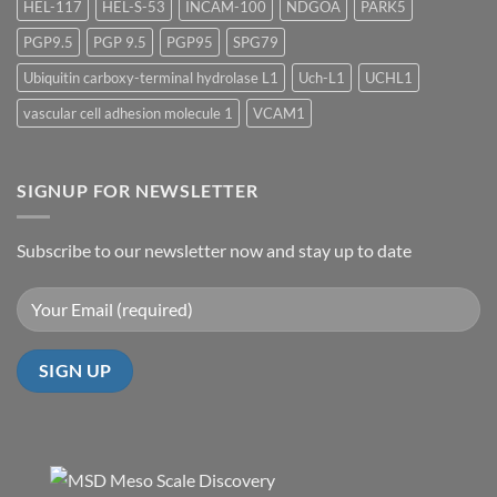
HEL-117
HEL-S-53
INCAM-100
NDGOA
PARK5
PGP9.5
PGP 9.5
PGP95
SPG79
Ubiquitin carboxy-terminal hydrolase L1
Uch-L1
UCHL1
vascular cell adhesion molecule 1
VCAM1
SIGNUP FOR NEWSLETTER
Subscribe to our newsletter now and stay up to date