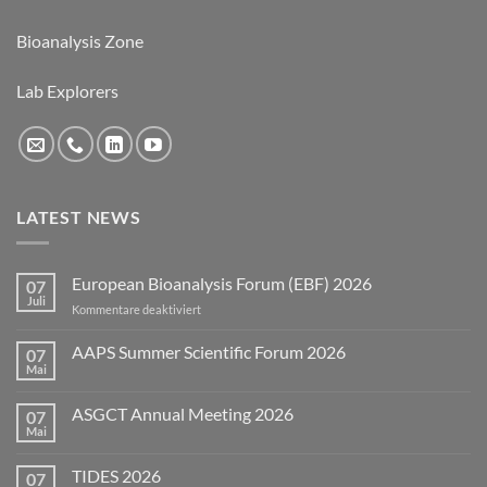
Bioanalysis Zone
Lab Explorers
LATEST NEWS
European Bioanalysis Forum (EBF) 2026
07
Juli
für
Kommentare deaktiviert
European
Bioanalysis
AAPS Summer Scientific Forum 2026
07
Forum
Mai
Keine
(EBF)
Kommentare
2026
zu
ASGCT Annual Meeting 2026
07
AAPS
Summer
Mai
Keine
Scientific
Kommentare
Forum
zu
2026
TIDES 2026
07
ASGCT