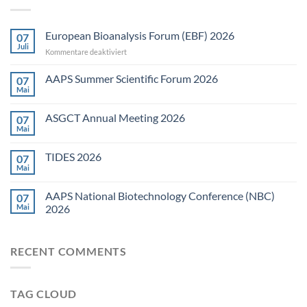
European Bioanalysis Forum (EBF) 2026
07
Juli
für
Kommentare deaktiviert
European
Bioanalysis
AAPS Summer Scientific Forum 2026
07
Forum
Mai
Keine
(EBF)
Kommentare
2026
zu
ASGCT Annual Meeting 2026
07
AAPS
Summer
Mai
Keine
Scientific
Kommentare
Forum
zu
2026
TIDES 2026
07
ASGCT
Annual
Mai
Keine
Meeting
Kommentare
2026
zu
AAPS National Biotechnology Conference (NBC)
07
TIDES
2026
Mai
2026
Keine
Kommentare
zu
RECENT COMMENTS
AAPS
National
Biotechnology
Conference
(NBC)
TAG CLOUD
2026