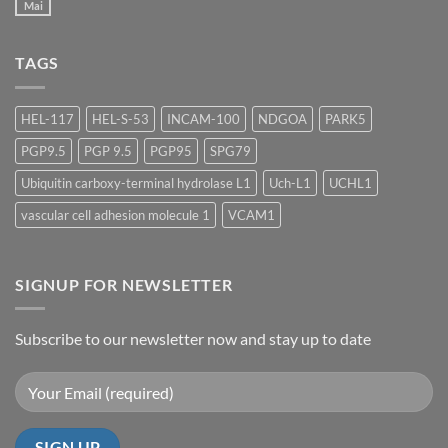
Annual
Mai
Keine
Meeting
Kommentare
2026
zu
TIDES
TAGS
2026
HEL-117
HEL-S-53
INCAM-100
NDGOA
PARK5
PGP9.5
PGP 9.5
PGP95
SPG79
Ubiquitin carboxy-terminal hydrolase L1
Uch-L1
UCHL1
vascular cell adhesion molecule 1
VCAM1
SIGNUP FOR NEWSLETTER
Subscribe to our newsletter now and stay up to date