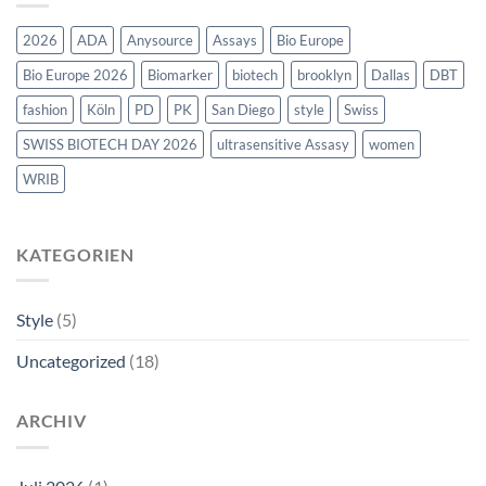
2026
ADA
Anysource
Assays
Bio Europe
Bio Europe 2026
Biomarker
biotech
brooklyn
Dallas
DBT
fashion
Köln
PD
PK
San Diego
style
Swiss
SWISS BIOTECH DAY 2026
ultrasensitive Assasy
women
WRIB
KATEGORIEN
Style
(5)
Uncategorized
(18)
ARCHIV