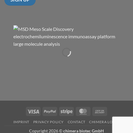
Visa
PayPal
Stripe
MasterCard
Cash
On
IMPRINT
PRIVACY POLICY
CONTACT
CHIMERA LOGIN
Delivery
Copyright 2026 ©
chimera biotec GmbH